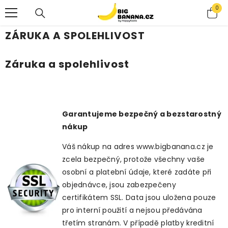
SKIP TO CONTENT
0
0
ite
ZÁRUKA A SPOLEHLIVOST
Záruka a spolehlivost
Garantujeme bezpečný a bezstarostný
nákup
Váš nákup na adres
www.bigbanana.cz
je
zcela bezpečný, protože všechny vaše
osobní a platební údaje, které zadáte při
objednávce, jsou zabezpečeny
certifikátem SSL. Data jsou uložena pouze
pro interní použití a nejsou předávána
třetím stranám. V případě platby kreditní