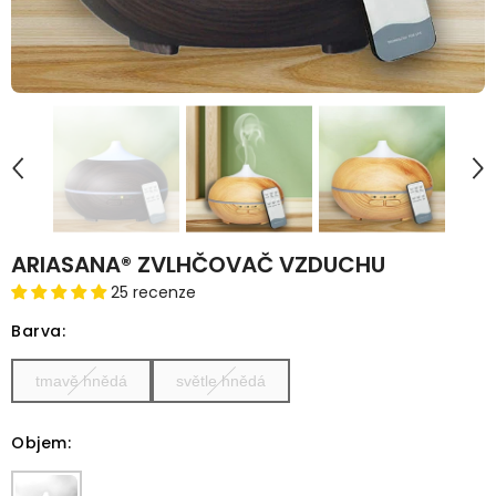
ARIASANA® ZVLHČOVAČ VZDUCHU
25 recenze
Barva
:
tmavě hnědá
světle hnědá
Objem
: