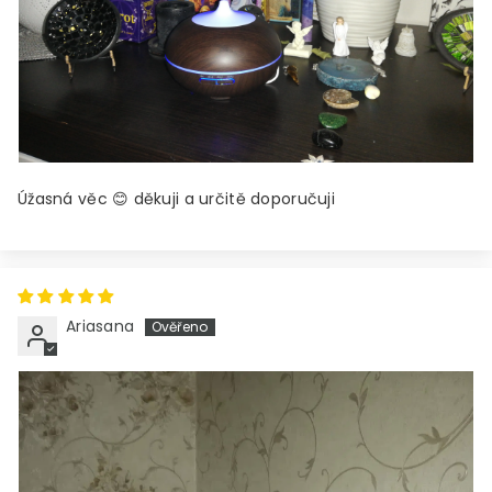
Úžasná věc 😊 děkuji a určitě doporučuji
Ariasana