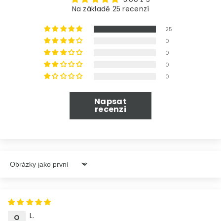
Na základě 25 recenzí
25
0
0
0
0
Napsat
recenzi
Sort By
L.