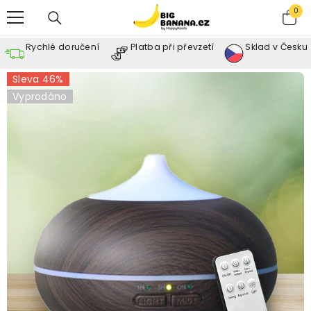
SKIP TO CONTENT
0
0
ite
Rychlé doručení
Platba při převzetí
Sklad v Česku
Sleva 46%
Vyprodáno