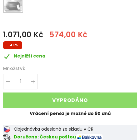
1.071,00 Kč
574,00 Kč
- 46%
Nejnižší cena
Množství:
Decrease
Increase
quantity
quantity
for
for
ARIASANA®
ARIASANA®
VYPRODÁNO
ZVLHČOVAČ
ZVLHČOVAČ
VZDUCHU
VZDUCHU
Vrácení peněz je možné do 90 dnů
Objednávka odeslaná ze skladu v ČR
Doručeno: Českou poštou