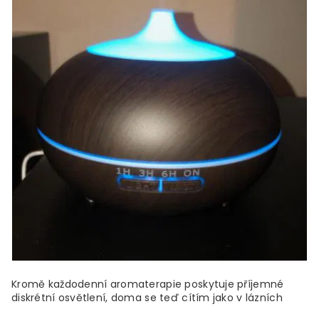
Kromě každodenní aromaterapie poskytuje příjemné
diskrétní osvětlení, doma se teď cítím jako v lázních