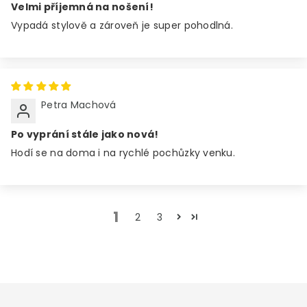
Velmi příjemná na nošení!
Vypadá stylově a zároveň je super pohodlná.
Petra Machová
Po vyprání stále jako nová!
Hodí se na doma i na rychlé pochůzky venku.
1
2
3