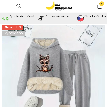
SKIP TO CONTENT
0
0
ite
Rychlé doručení
Platba při převzetí
Sklad v Česku
Sleva 38%
Vyprodáno