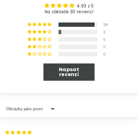
4.93 z 5
Na základě 30 recenzí
28
2
0
0
0
Napsat
recenzi
Sort By