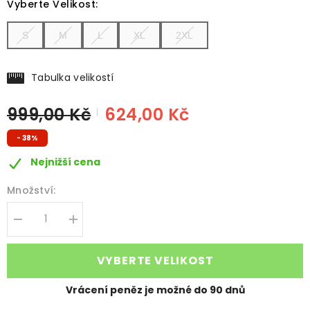
Vyberte Velikost
:
S
M
L
XL
2XL
Tabulka velikostí
999,00 Kč
624,00 Kč
- 38%
Nejnižší cena
Množství:
Decrease
Increase
quantity
quantity
for
for
FOWLFIT
FOWLFIT
VYBERTE VELIKOST
-
-
DÁMSKÁ
DÁMSKÁ
TEPLÁKOVÁ
TEPLÁKOVÁ
Vrácení peněz je možné do 90 dnů
SOUPRAVA
SOUPRAVA
S
S