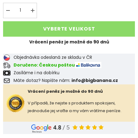
Decrease
Increase
quantity
quantity
for
for
SPRINGWALK
SPRINGWALK
VYBERTE VELIKOST
PRO
PRO
–
–
ŠPIČKOVÁ
ŠPIČKOVÁ
Vrácení peněz je možné do 90 dnů
PÁNSKÁ
PÁNSKÁ
TREKINGOVÁ
TREKINGOVÁ
BOTA
BOTA
Objednávka odeslaná ze skladu v ČR
Doručeno: Českou poštou
Zasíláme i na dobírku
Máte dotaz? Napište nám:
info@bigbanana.cz
Vrácení peněz je možné do 90 dnů
V případě, že nejste s produktem spokojeni,
jednoduše jej vraťte a my vám vrátíme peníze.