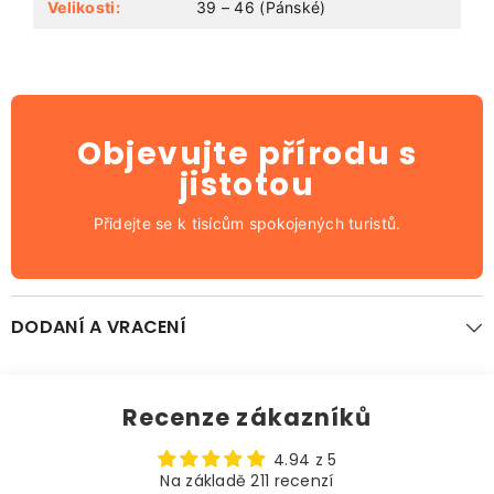
Velikosti:
39 – 46 (Pánské)
Objevujte přírodu s
jistotou
Přidejte se k tisícům spokojených turistů.
DODANÍ A VRACENÍ
Recenze zákazníků
4.94 z 5
Na základě 211 recenzí