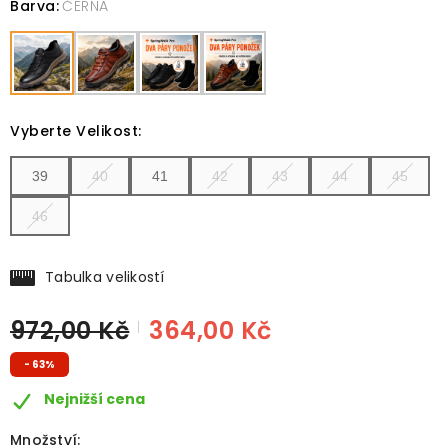
Barva
:
ČERNÁ
Vyberte Velikost
:
39
40
41
42
43
44
45
46
Tabulka velikostí
972,00 Kč
364,00 Kč
- 63%
Nejnižší cena
Množství: