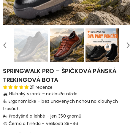
SPRINGWALK PRO – ŠPIČKOVÁ PÁNSKÁ
TREKINGOVÁ BOTA
211 recenze
🏔️ Hluboký vzorek – neklouže nikde
💪 Ergonomické – bez unavených nohou na dlouhých
trasách
🌬️ Prodyšné a lehké – jen 350 gramů
🎨 Černá a hnědá – velikosti 39–46