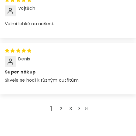
Vojtěch
Velmi lehké na nošení.
Denis
Super nákup
Skvěle se hodí k různým outfitům.
1
2
3