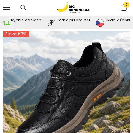
SKIP TO CONTENT
0
0
ite
Rychlé doručení
Platba při převzetí
Sklad v Česku
Sleva 63%