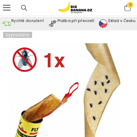
SKIP TO CONTENT
0
0
ite
Rychlé doručení
Platba při převzetí
Sklad v Česku
Vyprodáno