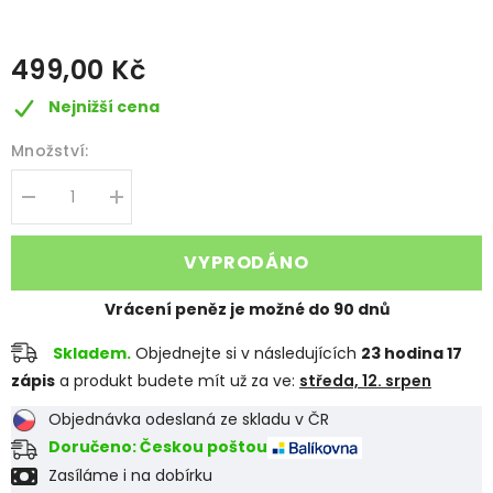
499,00 Kč
Nejnižší cena
Množství:
Decrease
Increase
quantity
quantity
for
for
STICKYFLY
STICKYFLY
VYPRODÁNO
-
-
PAST
PAST
NA
NA
Vrácení peněz je možné do 90 dnů
HMYZ
HMYZ
Skladem.
Objednejte si v následujících
23
hodina
17
zápis
a produkt budete mít už za ve:
středa, 12. srpen
Objednávka odeslaná ze skladu v ČR
Doručeno: Českou poštou
Zasíláme i na dobírku